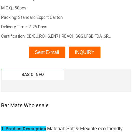
M.O.Q.: 50pcs
Packing: Standard Export Carton
Delivery Time: 7-25 Days
Certification: CE/EU,ROHS,EN71,REACH,SGS,LFGB,FDA ,6P...
Sent E-mail
INQUIRY
BASIC INFO
Bar Mats Wholesale
Material: Soft & Flexible eco-friendly
1. Product Description