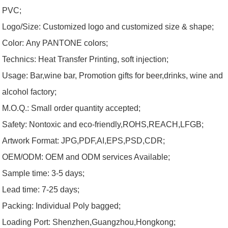
PVC;
Logo/Size:
Customized logo and customized size & shape;
Color:
Any PANTONE colors;
Technics: Heat Transfer Printing, soft injection;
Usage:
Bar,wine bar, Promotion gifts for beer,drinks, wine and
alcohol factory;
M.O.Q.:
Small order quantity accepted;
Safety:
Nontoxic and eco-friendly,ROHS,REACH,LFGB;
Artwork Format:
JPG,PDF,AI,EPS,PSD,CDR;
OEM/ODM:
OEM and ODM services Available;
Sample time: 3-5 days;
Lead time: 7-25 days;
Packing: Individual Poly bagged;
Loading
Port:
Shenzhen,
Guangzhou
,Hongkong;