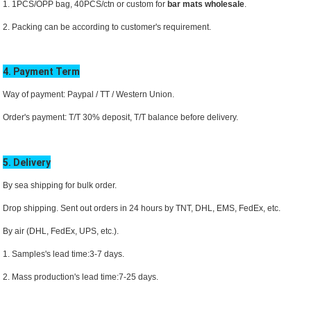
1. 1PCS/OPP bag, 40PCS/ctn or custom for
bar mats wholesale
.
2. Packing can be according to customer's requirement.
4. Payment Term
Way of payment: Paypal / TT /
Western Union.
Order's payment: T/T 30% deposit, T/T balance before delivery.
5. Delivery
By sea shipping for bulk order.
Drop shipping. Sent out orders in 24 hours by TNT, DHL,
EMS
, FedEx, etc.
By air (DHL, FedEx, UPS, etc.).
1. Samples's lead time:3-7 days.
2. Mass production's lead time:7-25 days.